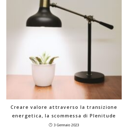
g
e
r
e
Creare valore attraverso la transizione
energetica, la scommessa di Plenitude
3 Gennaio 2023