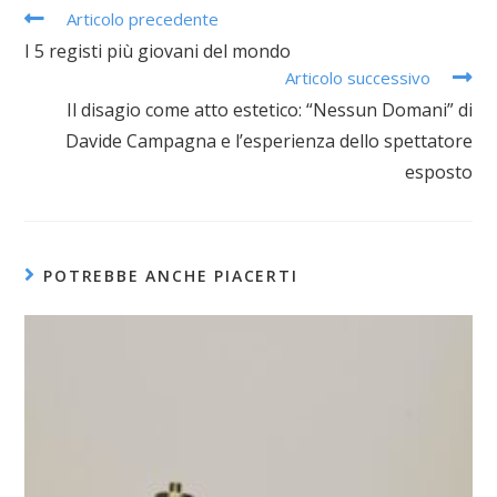
Articolo precedente
C
I 5 registi più giovani del mondo
o
Articolo successivo
n
Il disagio come atto estetico: “Nessun Domani” di
Davide Campagna e l’esperienza dello spettatore
t
esposto
i
n
POTREBBE ANCHE PIACERTI
u
a
a
l
e
g