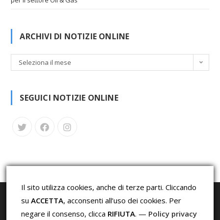
per il settore Oil & Gas
ARCHIVI DI NOTIZIE ONLINE
A
Seleziona il mese
r
c
h
SEGUICI NOTIZIE ONLINE
i
v
i
d
i
N
o
t
Il sito utilizza cookies, anche di terze parti. Cliccando
i
su
ACCETTA
, acconsenti all’uso dei cookies. Per
z
negare il consenso, clicca
RIFIUTA
. —
Policy privacy
i