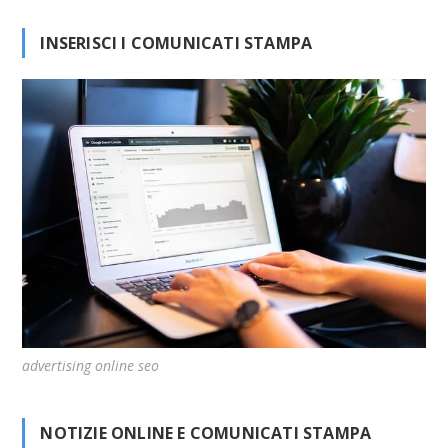
t
e
INSERISCI I COMUNICATI STAMPA
g
o
r
i
e
advertising online seo
NOTIZIE ONLINE E COMUNICATI STAMPA