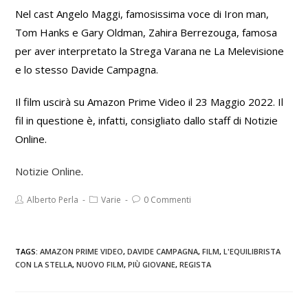
Nel cast Angelo Maggi, famosissima voce di Iron man,
Tom Hanks e Gary Oldman, Zahira Berrezouga, famosa
per aver interpretato la Strega Varana ne La Melevisione
e lo stesso Davide Campagna.
Il film uscirà su Amazon Prime Video il 23 Maggio 2022. Il
fil in questione è, infatti, consigliato dallo staff di Notizie
Online.
Notizie Online
.
Alberto Perla
Varie
0 Commenti
TAGS:
AMAZON PRIME VIDEO
,
DAVIDE CAMPAGNA
,
FILM
,
L'EQUILIBRISTA
CON LA STELLA
,
NUOVO FILM
,
PIÙ GIOVANE
,
REGISTA